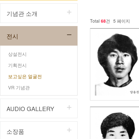
기념관 소개
Total
68
건
5 페이지
전시
상설전시
기획전시
보고싶은 얼굴전
VR 기념관
AUDIO GALLERY
소장품