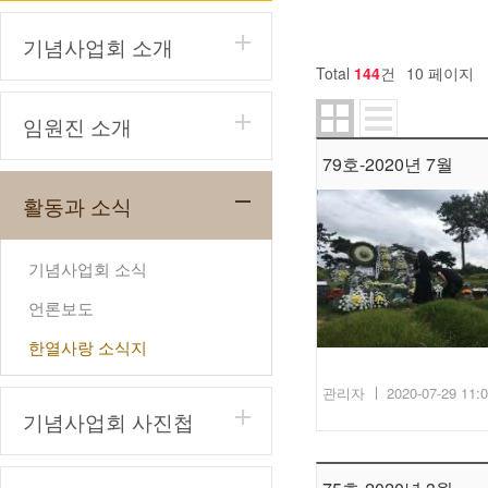
기념사업회 소개
Total
144
건
10 페이지
임원진 소개
79호-2020년 7월
활동과 소식
기념사업회 소식
언론보도
한열사랑 소식지
관리자
2020-07-29 11:
기념사업회 사진첩