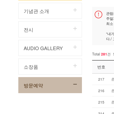
기념관 소개
관람은
주말
최소
전시
“내
다./
AUDIO GALLERY
Total
281
건
소장품
번호
217
방문예약
216
215
214