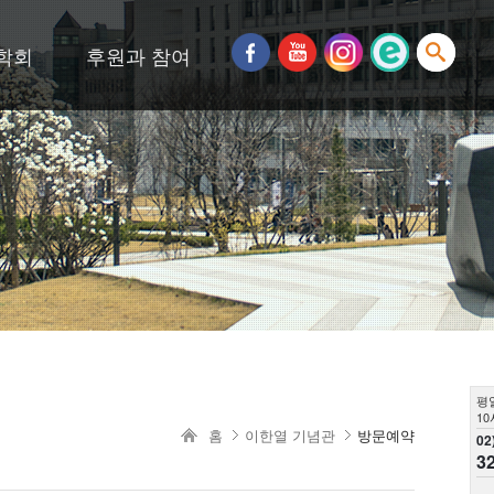
학회
후원과 참여
평
10
홈
이한열 기념관
방문예약
02
3