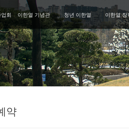
사업회
이한열 기념관
청년 이한열
이한열 장
예약