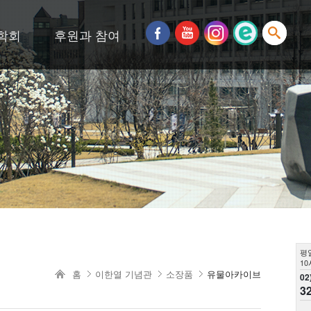
학회
후원과 참여
평
10
홈
이한열 기념관
소장품
유물아카이브
02
3