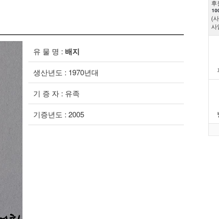
후
10
(
사
유 물 명 :
배지
생산년도 : 1970년대
기 증 자 : 유족
기증년도 : 2005