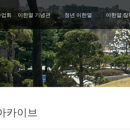
사업회
이한열 기념관
청년 이한열
이한열 장
아카이브