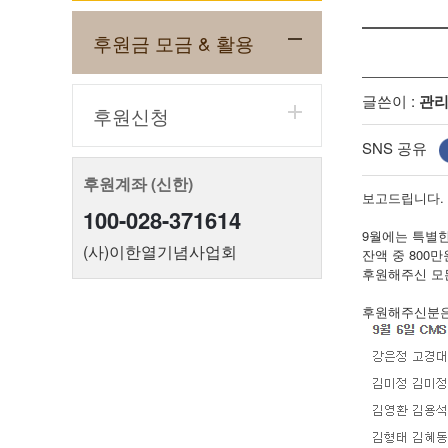
후원금 모금 & 활용
글쓴이 :
관
후원신청
SNS 공유
후원계좌 (신한)
보고드립니다.
100-028-371614
9월에는 특별
(사)이한열기념사업회
잔액 중 800
후원해주신 모든
후원해주신분은