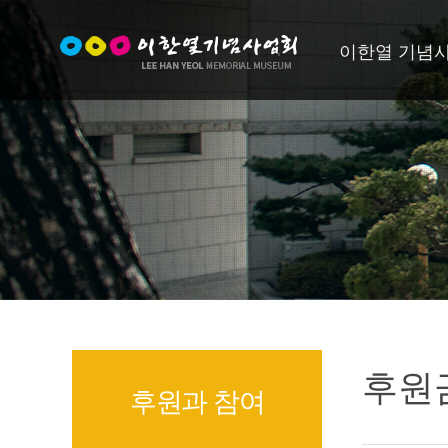
이한열 기념
후원금
후원과 참여