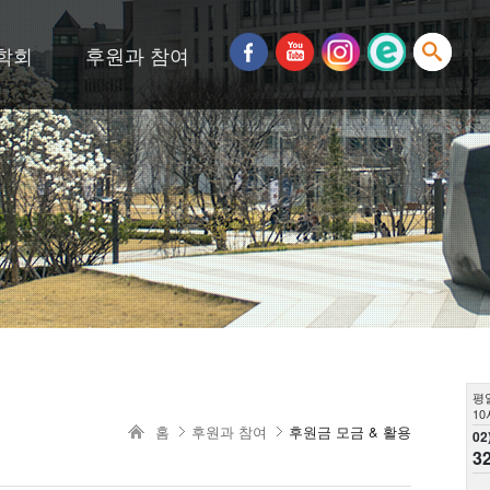
학회
후원과 참여
평
10
홈
후원과 참여
후원금 모금 & 활용
02
3