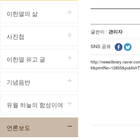
이한열의 삶
글쓴이 :
관리자
사진첩
SNS 공유
이한열 유고 글
http://newslibrary.naver
6&printNo=12855&publish
기념음반
유월 하늘의 함성이여
언론보도