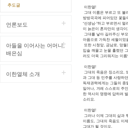
추도글
이한열!
그대 이름은 부르고 또 불
방방곡곡에 피어있던 꽃들이 
언론보도
“선생님-”하고 부르면서 
이 늙은이 혼자만의 생각이
그대를 낳아 길러주신 부모
아픔으로 가득찬 세월이었을
아들을 이어사는 어머니,
또한 시청앞, 금남로, 망월
입술 깨물고 눈물 흘렸던 
배은심
러도 더욱 그리워지는 이름
이한열!
그대의 죽음은 징소리요, 
이한열체 소개
과 그대 등 민주를 사랑하
독재권력에게는 그들의 종말
일어나, 겨레 스스로의 주
한 역사의 명령에 답하려 
소리요.
이한열!
그러나 이제 그대의 삶과 투
이름도, 그대의 죽음도 이제
그대가 될 것이오.