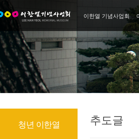
이한열 기념사업회
추도글
청년 이한열