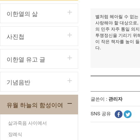
이한열의 삶
별처럼 헤아릴 수 없는
사랑해야 할 대상으로,
의 민주 자주 통일 의
사진첩
투쟁정신을 기리기 위해
이 작은 책자를 높이 들
다.
이한열 유고 글
기념음반
글쓴이 :
관리자
유월 하늘의 함성이여
SNS 공유
삶과죽음 사이에서
장례식