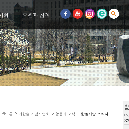
학회
후원과 참여
평
10
홈
이한열 기념사업회
활동과 소식
한열사랑 소식지
02
3