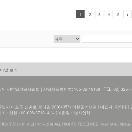
1
2
3
4
5
>
바일 보기
 이한열기념사업회 | 사업자등록번호: 105-82-19168 | TEL. 02) 325-7216 FA
별시 마포구 신촌로 12나길 26(04057) 이한열기념관 | 대표자: 김익태 | 법인 
좌 : 신한 100-028-371614 (사)이한열기념사업회
RIGHTⓒ (사)이한열기념사업회 ALL RIGHTS RESERVED. 무단 전재, 재배포