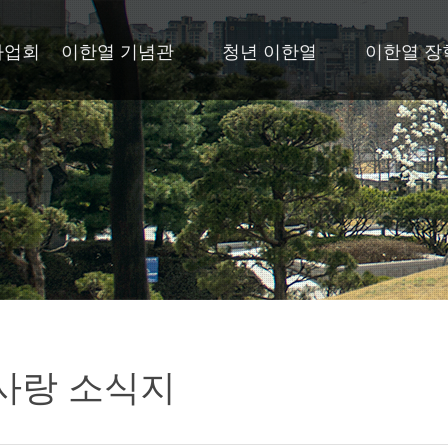
사업회
이한열 기념관
청년 이한열
이한열 장
사랑 소식지