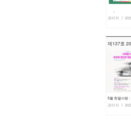
..
관리자
202
제137호 20
5월 한열사랑 
관리자
202