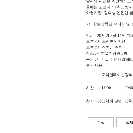
날짜와 시간을 확인하시고 
올해는 코로나-19 확산방
아쉽지만, 장학생 본인만 
이한열장학금 수여식 및
<
일시
년
월
일
화
: 2020
8
11
(
)
오후
시 오리엔테이션
4
오후
시 장학금 수여식
7
장소
이한열기념관
층
:
3
문의
이한열 기념사업회
:
(0
행사 내용
:
오리엔테이션
장학
시간
16:00
19:0
참가대상
장학생 본인
장학
수정
삭