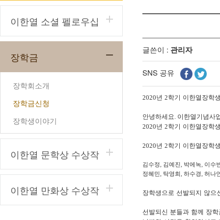
이한열 소셜 펠로우십
글쓴이 :
관리자
장학금
SNS 공유
장학회소개
년
학기 이한열장학생
2020
2
장학금신청
안녕하세요
이한열기념사
.
장학생이야기
년
학기 이한열장학생
2020
2
년
학기 이한열장학
2020
2
이한열 문학상 수상작
김수정
김예진
박에녹
,
,
, 이수
정혜민
하수경
허나
, 탁영희,
,
이한열 만화상 수상작
장학생으로 선발되지 않으신
선발되신 분들과 함께 장학