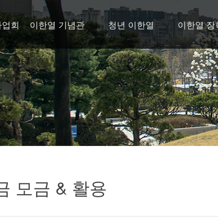
사업회
이한열 기념관
청년 이한열
이한열 장
 모금 & 활용