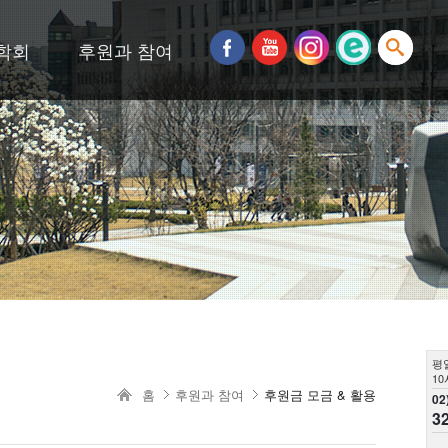
학회
후원과 참여
평
10
홈
후원과 참여
후원금 모금 & 활용
02
3