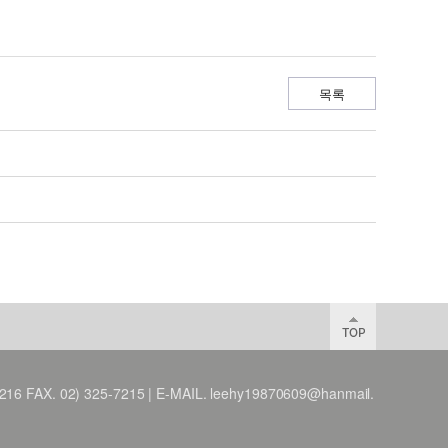
목록
X. 02) 325-7215 | E-MAIL. leehy19870609@hanmail.