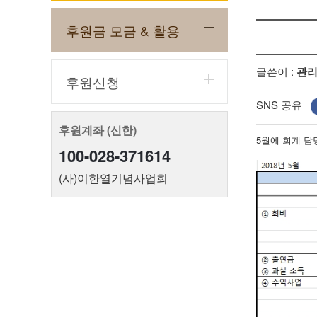
후원금 모금 & 활용
글쓴이 :
관
후원신청
SNS 공유
후원계좌 (신한)
5월에 회계 
100-028-371614
(사)이한열기념사업회