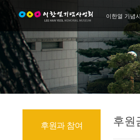
이한열 기념
후원금
후원과 참여