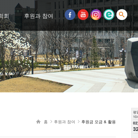
학회
후원과 참여
평
10
홈
후원과 참여
후원금 모금 & 활용
02
3