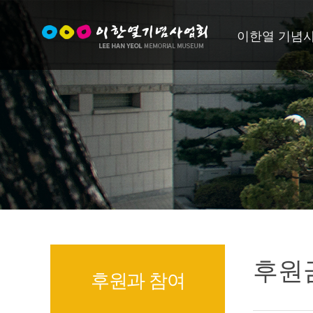
이한열 기념
후원금
후원과 참여