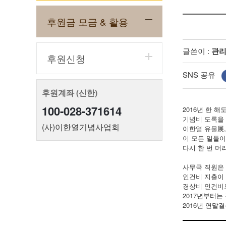
후원금 모금 & 활용
글쓴이 :
관
후원신청
SNS 공유
후원계좌 (신한)
100-028-371614
2016년 한 
기념비 도록을 
(사)이한열기념사업회
이한열 유물展,
이 모든 일들
다시 한 번 머
사무국 직원은 
인건비 지출이
경상비 인건비
2017년부터는
2016년 연말