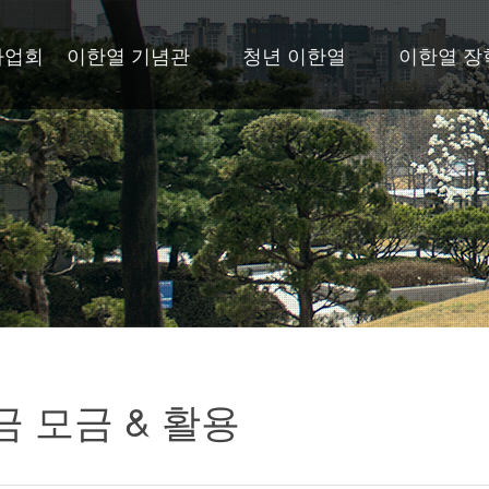
사업회
이한열 기념관
청년 이한열
이한열 장
 모금 & 활용